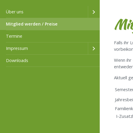
Über uns
Mit
Mitglied werden / Preise
Termine
Falls ihr
Impressum
vorbeiko
Wenn ihr 
Downloads
entweder 
Aktuell g
Semeste
Jahresbe
Familien
I-Zusatz