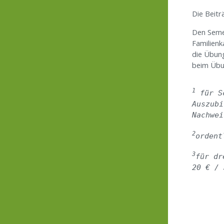
Die Beitr
Den Semes
Familienk
die Übung
beim Übu
1
 für S
Auszubi
Nachwei
2
ordent
3
für dr
20 € / 