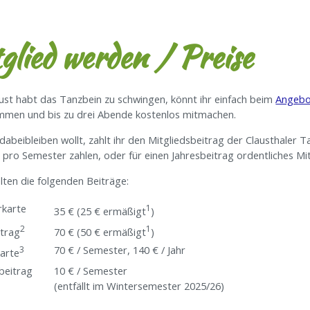
glied werden / Preise
 Lust habt das Tanzbein zu schwingen, könnt ihr einfach beim
Angeb
mmen und bis zu drei Abende kostenlos mitmachen.
dabeibleiben wollt, zahlt ihr den Mitgliedsbeitrag der Clausthaler T
pro Semester zahlen, oder für einen Jahresbeitrag ordentliches Mi
elten die folgenden Beiträge:
rkarte
1
35 € (25 € ermäßigt
)
2
1
itrag
70 € (50 € ermäßigt
)
70 € / Semester, 140 € / Jahr
3
karte
beitrag
10 € / Semester
(entfällt im Wintersemester 2025/26)